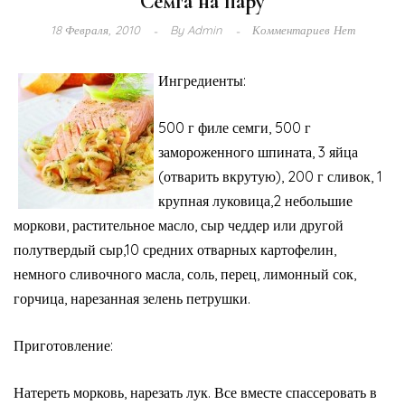
Семга на пару
18 Февраля, 2010
By
Admin
Комментариев Нет
Ингредиенты:
500 г филе семги, 500 г
замороженного шпината, 3 яйца
(отварить вкрутую), 200 г сливок, 1
крупная луковица,2 небольшие
моркови, растительное масло, сыр чеддер или другой
полутвердый сыр,10 средних отварных картофелин,
немного сливочного масла, соль, перец, лимонный сок,
горчица, нарезанная зелень петрушки.
Приготовление:
Натереть морковь, нарезать лук. Все вмес­те спассеровать в