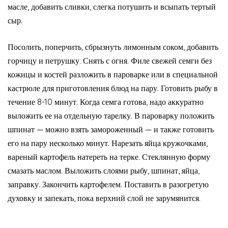
масле, добавить сливки, слегка потушить и всыпать тертый
сыр.
Посо­лить, поперчить, сбрызнуть лимонным соком, добавить
горчицу и петрушку. Снять с огня. Филе свежей семги без
кожицы и костей раз­ложить в пароварке или в специальной
каст­рюле для приготовления блюд на пару. Готовить рыбу в
течение 8-10 минут. Когда семга готова, надо аккуратно
выло­жить ее на отдельную тарелку. В пароварку положить
шпинат — можно взять заморожен­ный — и также готовить
его на пару несколько минут. Нарезать яйца кружочками,
вареный карто­фель натереть на терке. Стеклянную форму
смазать маслом. Выложить слоями рыбу, шпи­нат, яйца,
заправку. Закончить картофелем. Поставить в разогретую
духовку и запекать, пока верхний слой не зарумянится.