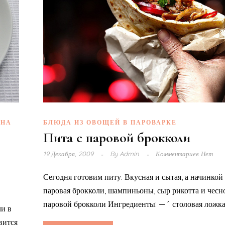
 НА
БЛЮДА ИЗ ОВОЩЕЙ В ПАРОВАРКЕ
Пита с паровой брокколи
19 Декабря, 2009
By
Admin
Комментариев Нет
Сегодня готовим питу. Вкусная и сытая, а начинкой 
паровая брокколи, шампиньоны, сыр рикотта и чесно
паровой брокколи Ингредиенты: — 1 столовая ложка.
ли в
вится