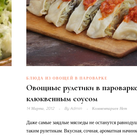
БЛЮДА ИЗ ОВОЩЕЙ В ПАРОВАРКЕ
Овощные рулетики в пароварке
клюквенным соусом
14 Марта, 2012
By
Admin
Комментариев Нет
Даже самые заядлые мясоеды не останутся равноду
таким рулетикам. Вкусная, сочная, ароматная начин