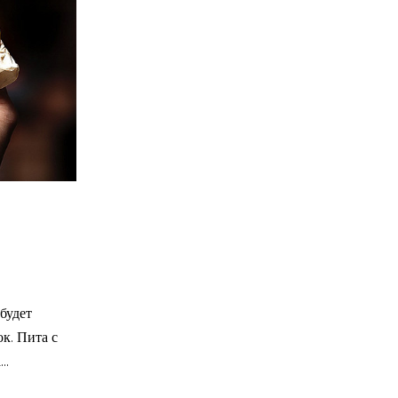
будет
к. Пита с
..